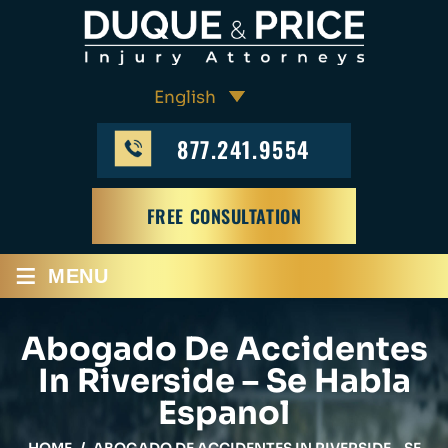
877.241.9554
FREE CONSULTATION
≡
MENU
Abogado De Accidentes
In Riverside – Se Habla
Espanol