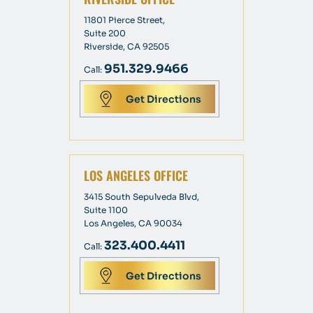
11801 Pierce Street,
Suite 200
Riverside, CA 92505
951.329.9466
Call:
Get Directions
LOS ANGELES OFFICE
3415 South Sepulveda Blvd,
Suite 1100
Los Angeles, CA 90034
323.400.4411
Call:
Get Directions